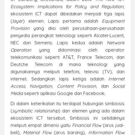
Ecosystem: Implications for Policy and Regulation
,
ekosistem ICT dapat dibedakan menjadi tiga lapis
(
layer
) elemen. Lapis pertama adalah
Equipment
Provision
yang diisi oleh perusahaan-perusahaan
penyedia perangkat teknologi seperti Alcatel-Lucent,
NEC dan Siemens. Lapis kedua adalah
Network
Operation
yang didominasi oleh operator
telekomunikasi seperti AT&T, France Telecom, dan
Deutche Telecom di mana teknologi yang
digunakannya meliputi telefoni, televisi (TV), dan
internet. Sedangkan lapis ketiga adalah
Internet
Access, Navigation, Content Provision,
dan
Social
Media
seperti aplikasi Google dan Facebook.
Di dalam keterikatan itu terdapat hubungan simbiosis
(
symbiotic relationship
) dari elemen yang ada dalam
ekosistem ICT tersebut. Simbiosis ini setidaknya
meliputi empat dimensi yaitu
Financial Flow
(arus jual-
beli),
Material Flow
(arus barang),
Information Flow